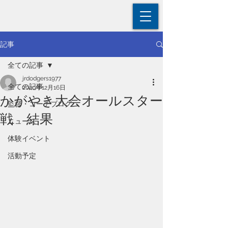
記事
全ての記事
jrdodgers1977
全ての記事
2020年12月16日
かがやき大会オールスター
監督・コーチブログ
戦 結果
ニュース
体験イベント
活動予定