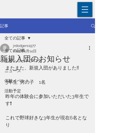
記事
全ての記事
jrdodgers1977
全ての記事
2021年4月14日
新規入団のお知らせ
監督・コーチブログ
またまた、新規入団がありました‼️
ニュース
体験イベント
3年生  男の子　1名
活動予定
昨年の体験会に参加いただいた3年生で
す❗️
これで野球好きな3年生が現在6名とな
り