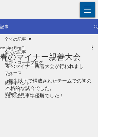
記事
全ての記事
2019年4月29日
全ての記事
春のマイナー親善大会
監督・コーチブログ
春のマイナー親善大会が行われまし
ニュース
た。
4年生以下で構成されたチームでの初の
体験イベント
本格的な試合でした。
活動予定
結果は見事準優勝でした！