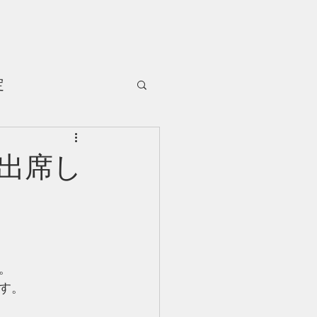
定
に出席し
。
す。