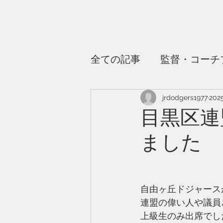
全ての記事
監督・コーチ
jrdodgers1977
202
目黒区連
ました
自由ヶ丘ドジャース
連盟の偉い人や議員
上級生のみ出席でし