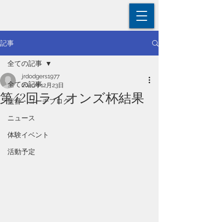
記事
全ての記事
jrdodgers1977
全ての記事
2020年12月23日
第42回ライオンズ杯結果
監督・コーチブログ
ニュース
体験イベント
活動予定