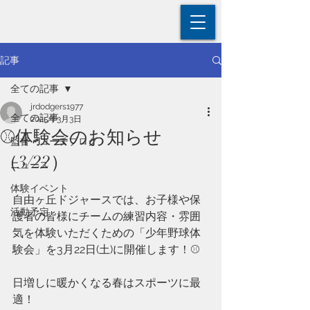
記事
全ての記事
jrdodgers1977
全ての記事
2025年3月3日
⚾体験会のお知らせ
監督・コーチブログ
（3/22）
ニュース
体験イベント
自由ヶ丘ドジャースでは、お子様や保
活動予定
護者の皆様にチームの練習内容・雰囲
気を体験いただくための「少年野球体
験会」を3月22日(土)に開催します！⚾
日増しに暖かくなる春はスポーツに最
適！