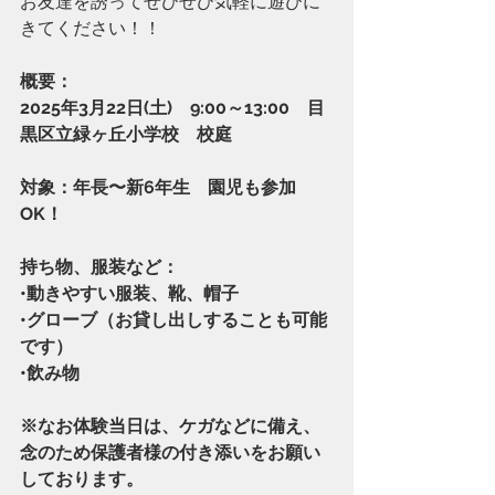
お友達を誘ってぜひぜひ気軽に遊びに
きてください！！
概要：
2025年3月22日(土)　9:00～13:00　目
黒区立緑ヶ丘小学校　校庭
対象：年長〜新6年生　園児も参加
OK！
持ち物、服装など：
•動きやすい服装、靴、帽子
•グローブ（お貸し出しすることも可能
です）
•飲み物
※なお体験当日は、ケガなどに備え、
念のため保護者様の付き添いをお願い
しております。